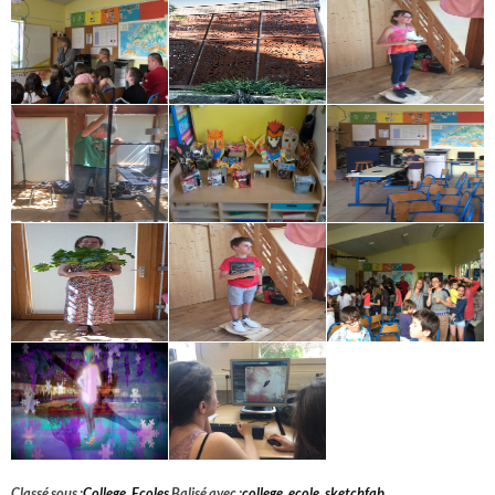
Classé sous :
College
,
Ecoles
Balisé avec :
college
,
ecole
,
sketchfab