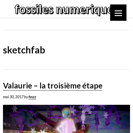
Passer
fossiles numeriques
au
contenu
principal
sketchfab
Valaurie – la troisième étape
mai 30, 2017
by
hnzz