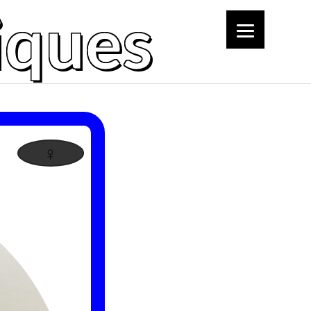
iques
♀