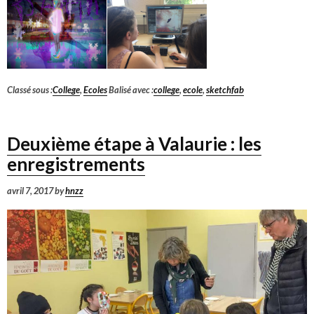
Classé sous :
College
,
Ecoles
Balisé avec :
college
,
ecole
,
sketchfab
Deuxième étape à Valaurie : les
enregistrements
avril 7, 2017
by
hnzz