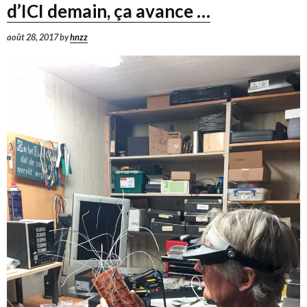
d’ICI demain, ça avance …
août 28, 2017
by
hnzz